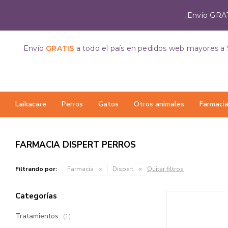
¡Envío GRAT
Envío
GRATIS
a todo el país
en pedidos web mayores a 
Laikacare
Perros
Gatos
Otros animales
Farmaci
FARMACIA DISPERT PERROS
Filtrando por:
Farmacia
Dispert
Quitar filtros
Categorías
Tratamientos
(1)