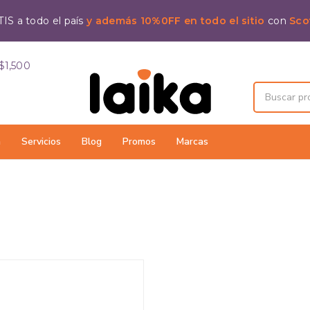
IS a todo el país
y además 10%0FF en todo el sitio
con
Sco
$1,500
a
Servicios
Blog
Promos
Marcas