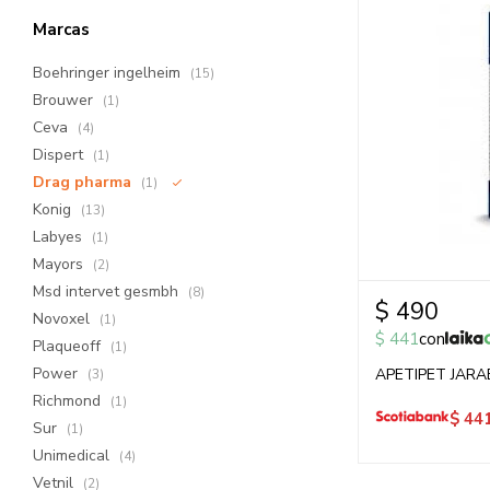
Marcas
Boehringer ingelheim
(15)
Brouwer
(1)
Ceva
(4)
Dispert
(1)
Drag pharma
(1)
Konig
(13)
Labyes
(1)
Mayors
(2)
Msd intervet gesmbh
(8)
$
490
Novoxel
(1)
$
441
con
Plaqueoff
(1)
Power
APETIPET JARA
(3)
Richmond
(1)
$
44
Sur
(1)
Unimedical
(4)
Vetnil
(2)