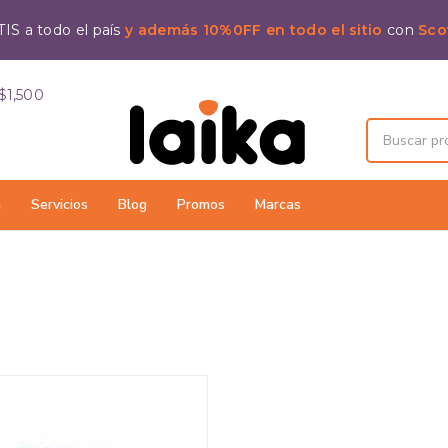
IS a todo el país
y además 10%0FF en todo el sitio
con
Sco
$1,500
a
Servicios
Blog
Promos
Marcas