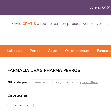
¡Envío GRAT
Envío
GRATIS
a todo el país
en pedidos web mayores a 
Laikacare
Perros
Gatos
Otros animales
Farmaci
FARMACIA DRAG PHARMA PERROS
Filtrando por:
Farmacia
Drag pharma
Quitar filtros
Categorías
Suplementos
(1)