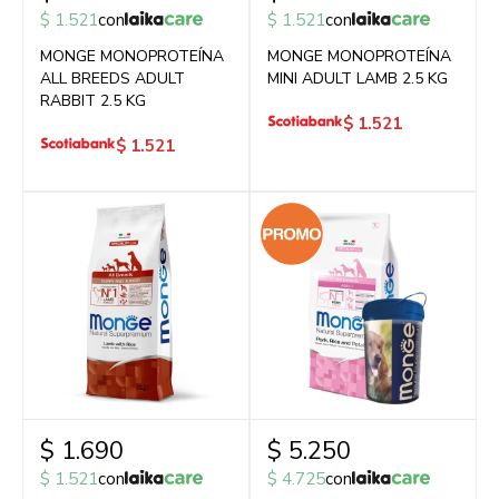
$
1.521
con
$
1.521
con
MONGE MONOPROTEÍNA
MONGE MONOPROTEÍNA
ALL BREEDS ADULT
MINI ADULT LAMB 2.5 KG
RABBIT 2.5 KG
$
1.521
$
1.521
$
1.690
$
5.250
$
1.521
con
$
4.725
con