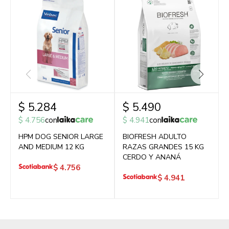
$
5.284
$
5.490
$
4.756
con
$
4.941
con
HPM DOG SENIOR LARGE
BIOFRESH ADULTO
AND MEDIUM 12 KG
RAZAS GRANDES 15 KG
CERDO Y ANANÁ
$
4.756
$
4.941