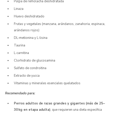
Pulpa de remolacha deshidratada
Linaza
Huevo deshidratado
Frutas y vegetales (manzana, arándanos, zanahoria, espinaca,
arándanos rojos)
DL‑metionina y L‑lisina
Taurina
L‑carnitina
Clorhidrato de glucosamina
Sulfato de condroitina
Extracto de yucca
Vitaminas y minerales esenciales quelatados
Recomendado para:
Perros adultos de razas grandes y gigantes (más de 25–
30 kg en etapa adulta)
, que requieren una dieta específica