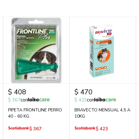
$
408
$
470
$
367
con
$
423
con
PIPETA FRONTLINE PERRO
BRAVECTO MENSUAL 4,5 A
40 - 60 KG
10KG
$
367
$
423