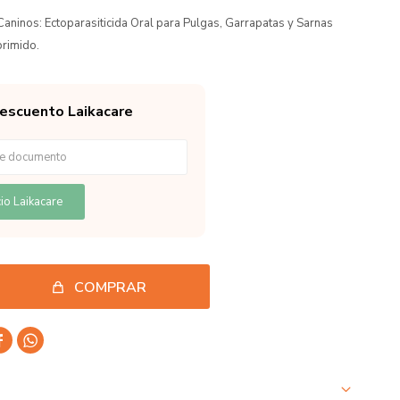
aninos: Ectoparasiticida Oral para Pulgas, Garrapatas y Sarnas
rimido.
descuento Laikacare
io Laikacare
COMPRAR

