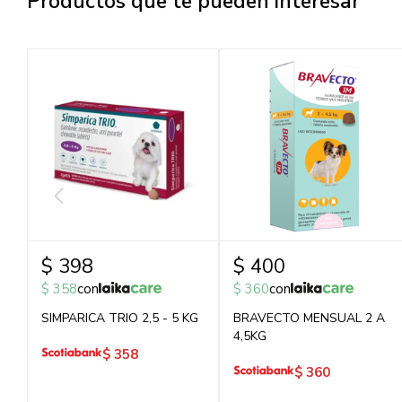
Productos que te pueden interesar
$
398
$
400
$
358
con
$
360
con
SIMPARICA TRIO 2,5 - 5 KG
BRAVECTO MENSUAL 2 A
4,5KG
$
358
$
360