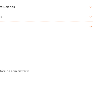
voluciones
go
s
ácil de administrar y