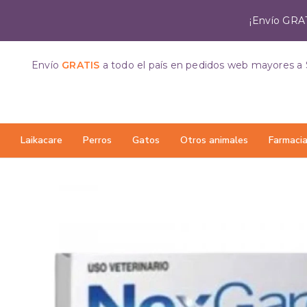
¡Envío GRAT
Envío
GRATIS
a todo el país
en pedidos web mayores a 
Laikacare
Perros
Gatos
Otros animales
Farmaci