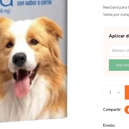
NexGard para C
Venta por comp
Aplicar 
soy soc
1
Envíos