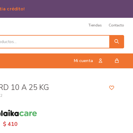
tia crédito!
Tiendas
Contacto
D 10 A 25 KG
22
n
$
410