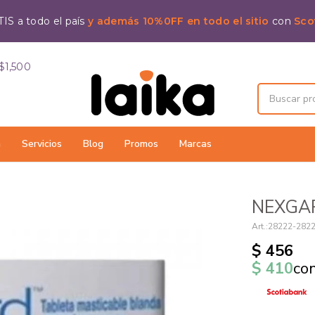
IS a todo el país
y además 10%0FF en todo el sitio
con
Sco
$1,500
a
Servicios
Blog
Promos
Marcas
NEXGAR
28222-282
$
456
$
410
co