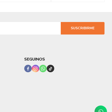
SUSCRIBIRME
SEGUINOS



