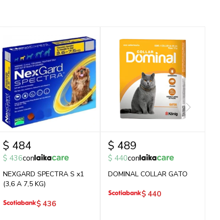
$
484
$
489
$
436
con
$
440
con
NEXGARD SPECTRA S x1
DOMINAL COLLAR GATO
(3,6 A 7,5 KG)
$
440
$
436