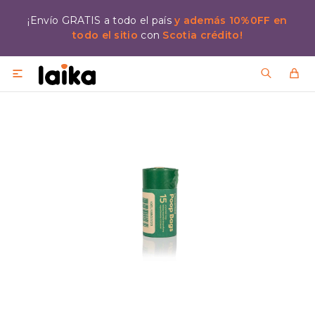
¡Envío GRATIS a todo el país
y además 10%0FF en
todo el sitio
con
Scotia crédito!
