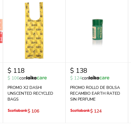
$
118
$
138
$
106
con
$
124
con
PROMO X2 DASHI
PROMO ROLLO DE BOLSA
UNSCENTED RECYCLED
RECAMBIO EARTH RATED
BAGS
SIN PERFUME
$
106
$
124