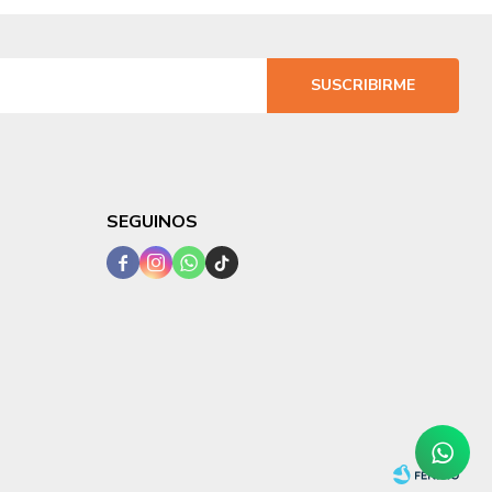
SUSCRIBIRME
SEGUINOS



