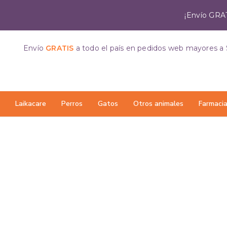
¡Envío GRAT
Envío
GRATIS
a todo el país
en pedidos web mayores a 
Laikacare
Perros
Gatos
Otros animales
Farmaci