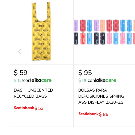
$
59
$
95
$
53
con
$
86
con
DASHI UNSCENTED
BOLSAS PARA
RECYCLED BAGS
DEPOSICIONES SPRING
ASS DISPLAY 2X20PZS
$
53
$
86