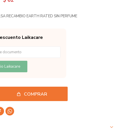
$
62
LSA RECAMBIO EARTH RATED SIN PERFUME
descuento Laikacare
io Laikacare
COMPRAR

