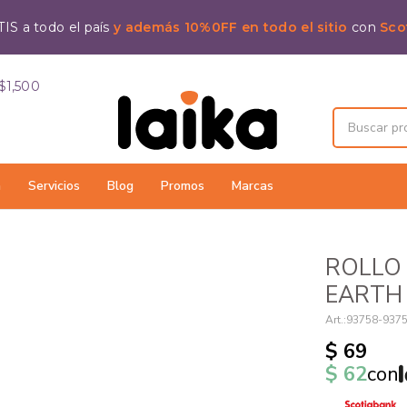
IS a todo el país
y además 10%0FF en todo el sitio
con
Sco
$1,500
a
Servicios
Blog
Promos
Marcas
ROLLO
EARTH 
93758-937
$
69
$
62
con