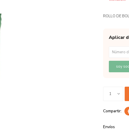
ROLLO DE BO
Aplicar 
soy soc
1
Envíos