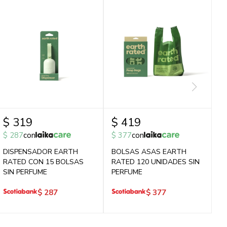
$
319
$
419
$
287
con
$
377
con
DISPENSADOR EARTH
BOLSAS ASAS EARTH
RATED CON 15 BOLSAS
RATED 120 UNIDADES SIN
SIN PERFUME
PERFUME
$
287
$
377