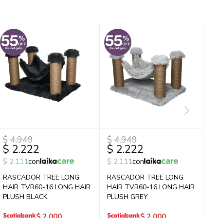
$
4.949
$
4.949
$
2.222
$
2.222
$
2.111
con
$
2.111
con
RASCADOR TREE LONG
RASCADOR TREE LONG
HAIR TVR60-16 LONG HAIR
HAIR TVR60-16 LONG HAIR
PLUSH BLACK
PLUSH GREY
$
2.000
$
2.000