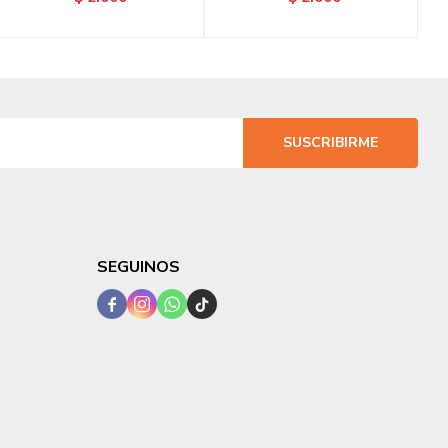
SUSCRIBIRME
SEGUINOS



