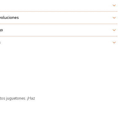
voluciones
go
s
tos juguetones. ¡Haz