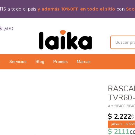
IS a todo el país
y además 10%0FF en todo el sitio
con
Sco
$1,500
a
Servicios
Blog
Promos
Marcas
RASCA
TVR60-
98480-984
$
2.222
$
55
$
2111
c