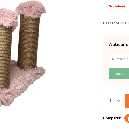
Rascador DUBE
Aplicar 
soy soc
1