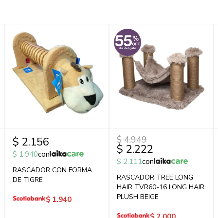
$
4.949
$
2.156
$
2.222
$
1.940
con
$
2.111
con
RASCADOR CON FORMA
RASCADOR TREE LONG
DE TIGRE
HAIR TVR60-16 LONG HAIR
PLUSH BEIGE
$
1.940
$
2.000