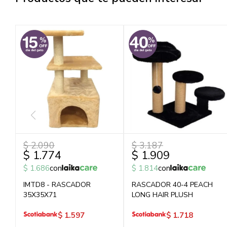
$
2.090
$
3.187
$
1.774
$
1.909
$
1.686
con
$
1.814
con
IMTD8 - RASCADOR
RASCADOR 40-4 PEACH
35X35X71
LONG HAIR PLUSH
$
1.597
$
1.718