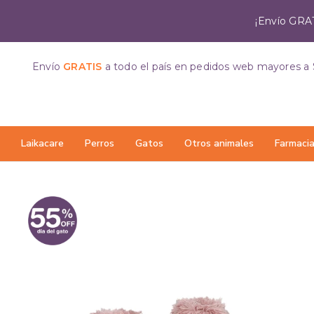
¡Envío GRAT
Envío
GRATIS
a todo el país
en pedidos web mayores a 
Laikacare
Perros
Gatos
Otros animales
Farmaci