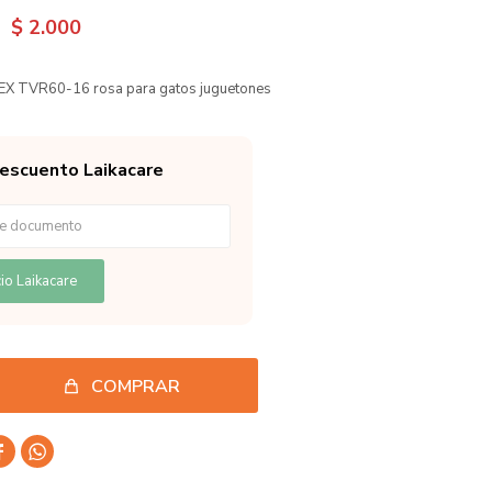
$
2.000
X TVR60-16 rosa para gatos juguetones
descuento Laikacare
io Laikacare
COMPRAR

