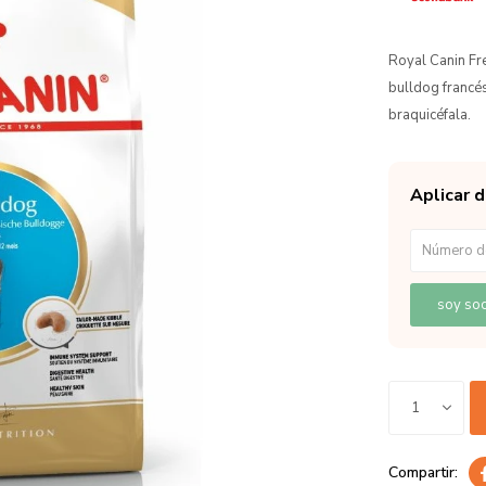
Royal Canin Fr
bulldog francés
braquicéfala.
Aplicar 
soy soc
1