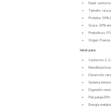
Edad: cachorro
Tamaño: raza p
Proteína: 30% L
Grasa: 20% ene
Prebióticos: FO
Origen: Francia
Ideal para:
Cachorros 2-12
Mandíbula braqu
Desarrollo cer
Sistema inmuno
Digestión sensi
Piel pelaje EPA
Energía metabo