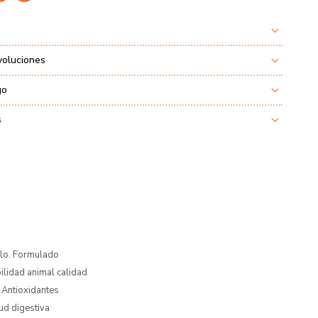
voluciones
go
s
llo. Formulado
ilidad animal calidad
 Antioxidantes
ud digestiva