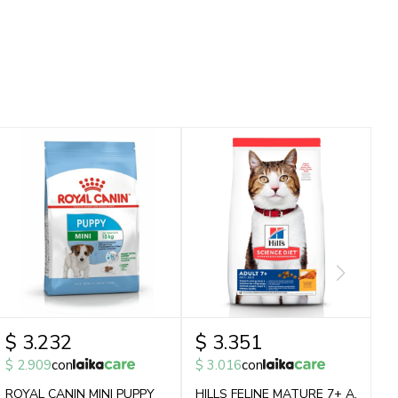
$
3.232
$
3.351
$
2.909
con
$
3.016
con
ROYAL CANIN MINI PUPPY
HILLS FELINE MATURE 7+ A.