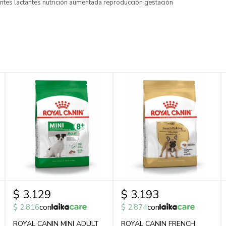
tes lactantes nutrición aumentada reproducción gestación
$
3.129
$
3.193
$
2.816
con
$
2.874
con
ROYAL CANIN MINI ADULT
ROYAL CANIN FRENCH