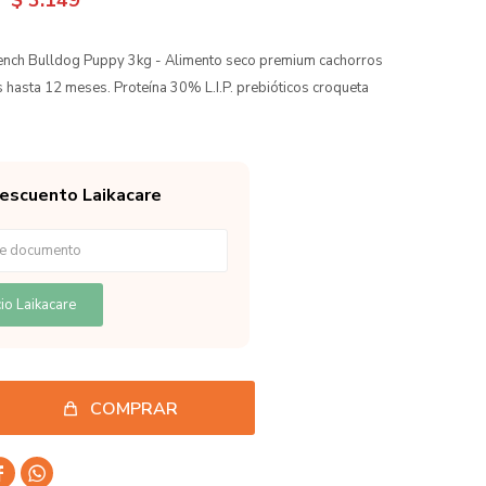
$
3.149
ench Bulldog Puppy 3kg - Alimento seco premium cachorros
 hasta 12 meses. Proteína 30% L.I.P. prebióticos croqueta
descuento Laikacare
io Laikacare
COMPRAR

