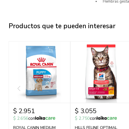
Hembras gestan
Productos que te pueden interesar
$
2.951
$
3.055
$
2.656
con
$
2.750
con
ROYAL CANIN MEDIUM
HILLS FELINE OPTIMAL