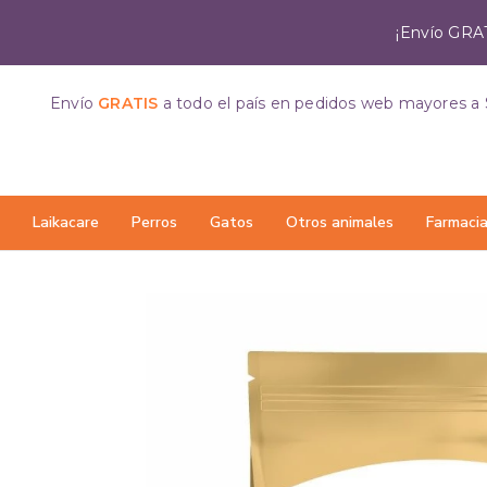
¡Envío GRAT
Envío
GRATIS
a todo el país
en pedidos web mayores a 
Laikacare
Perros
Gatos
Otros animales
Farmaci