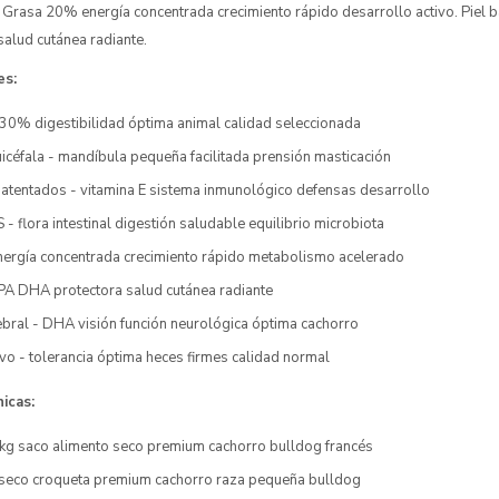
. Grasa 20% energía concentrada crecimiento rápido desarrollo activo. Piel b
alud cutánea radiante.
es:
 - 30% digestibilidad óptima animal calidad seleccionada
céfala - mandíbula pequeña facilitada prensión masticación
patentados - vitamina E sistema inmunológico defensas desarrollo
 - flora intestinal digestión saludable equilibrio microbiota
ergía concentrada crecimiento rápido metabolismo acelerado
EPA DHA protectora salud cutánea radiante
ebral - DHA visión función neurológica óptima cachorro
vo - tolerancia óptima heces firmes calidad normal
icas:
3kg saco alimento seco premium cachorro bulldog francés
 seco croqueta premium cachorro raza pequeña bulldog