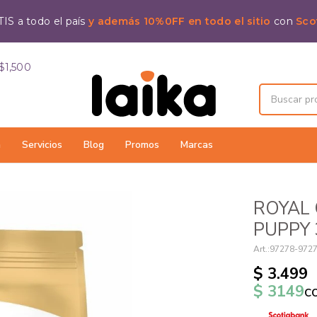
IS a todo el país
y además 10%0FF en todo el sitio
con
Sco
$1,500
a
Servicios
Blog
Promos
Marcas
ROYAL
PUPPY 
97278-972
$
3.499
$
3149
c