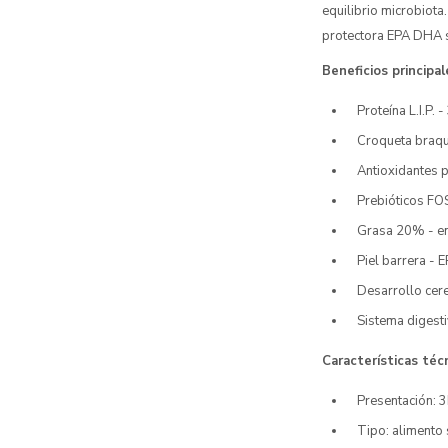
equilibrio microbiota
protectora EPA DHA s
Beneficios principal
Proteína L.I.P.
Croqueta braqui
Antioxidantes 
Prebióticos FOS
Grasa 20% - en
Piel barrera - 
Desarrollo cer
Sistema digesti
Características técn
Presentación: 
Tipo: alimento