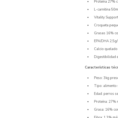
Proteína 27% co
L-carnitina 50
Vitality Suppor
Croqueta peque
Grasas 16% con
EPA/DHA 2,5g/kg
Calcio quelado 
Digestibilidad 
Características técn
Peso: 3kg pres
Tipo: alimento
Edad: perros s
Proteína: 27% 
Grasa: 16% con
Fibra: 1,3% má