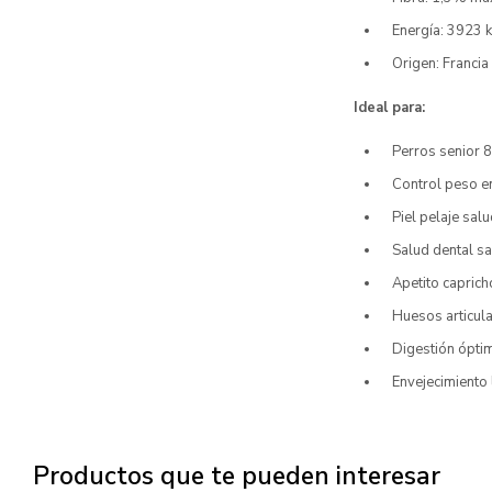
Energía: 3923 
Origen: Franci
Ideal para:
Perros senior 
Control peso e
Piel pelaje sal
Salud dental sa
Apetito capric
Huesos articul
Digestión ópti
Envejecimiento 
Productos que te pueden interesar