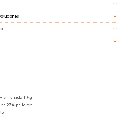
voluciones
go
s
8+ años hasta 10kg.
eína 27% pollo ave
te.