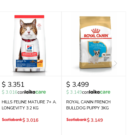
$
3.351
$
3.499
$
3.016
con
$
3.149
con
HILLS FELINE MATURE 7+ A.
ROYAL CANIN FRENCH
LONGEVITY 3.2 KG
BULLDOG PUPPY 3KG
$
3.016
$
3.149