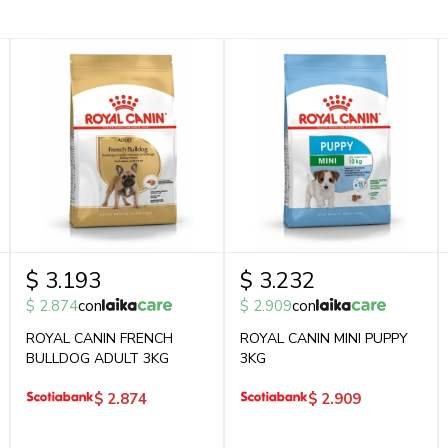
$
3.193
$
3.232
$
2.874
con
$
2.909
con
ROYAL CANIN FRENCH
ROYAL CANIN MINI PUPPY
BULLDOG ADULT 3KG
3KG
$
2.874
$
2.909