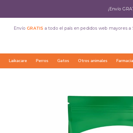
¡Envío GRAT
Envío
GRATIS
a todo el país
en pedidos web mayores a 
Laikacare
Perros
Gatos
Otros animales
Farmaci