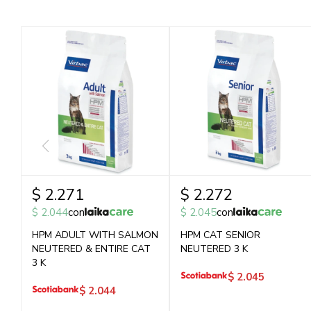
$
2.271
$
2.272
$
2.044
con
$
2.045
con
HPM ADULT WITH SALMON
HPM CAT SENIOR
NEUTERED & ENTIRE CAT
NEUTERED 3 K
3 K
$
2.045
$
2.044