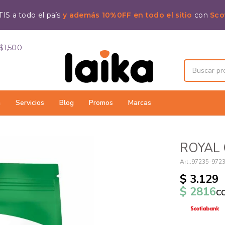
IS a todo el país
y además 10%0FF en todo el sitio
con
Sco
$1,500
a
Servicios
Blog
Promos
Marcas
ROYAL 
97235-972
$
3.129
$
2816
c