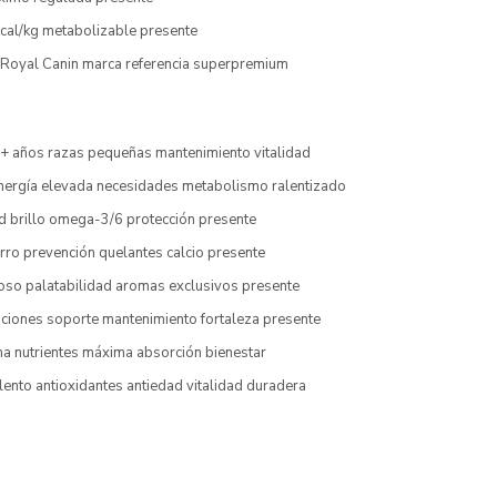
kcal/kg metabolizable presente
a Royal Canin marca referencia superpremium
8+ años razas pequeñas mantenimiento vitalidad
nergía elevada necesidades metabolismo ralentizado
ud brillo omega-3/6 protección presente
rro prevención quelantes calcio presente
hoso palatabilidad aromas exclusivos presente
aciones soporte mantenimiento fortaleza presente
ma nutrientes máxima absorción bienestar
lento antioxidantes antiedad vitalidad duradera