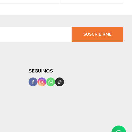
SUSCRIBIRME
SEGUINOS



