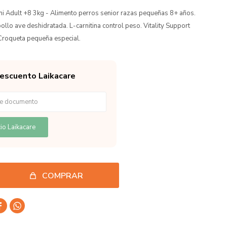
ni Adult +8 3kg - Alimento perros senior razas pequeñas 8+ años.
llo ave deshidratada. L-carnitina control peso. Vitality Support
 Croqueta pequeña especial.
descuento Laikacare
io Laikacare
COMPRAR

