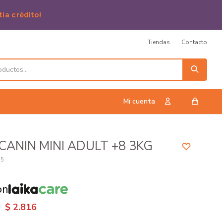
tia crédito!
Tiendas
Contacto
CANIN MINI ADULT +8 3KG
35
on
$
2.816