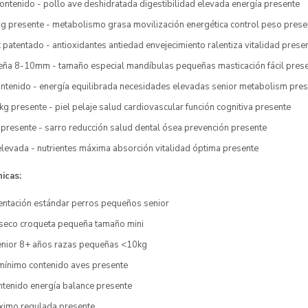
ntenido - pollo ave deshidratada digestibilidad elevada energía presente
mg presente - metabolismo grasa movilización energética control peso prese
t patentado - antioxidantes antiedad envejecimiento ralentiza vitalidad prese
ña 8-10mm - tamaño especial mandíbulas pequeñas masticación fácil pres
tenido - energía equilibrada necesidades elevadas senior metabolism pres
 presente - piel pelaje salud cardiovascular función cognitiva presente
presente - sarro reducción salud dental ósea prevención presente
elevada - nutrientes máxima absorción vitalidad óptima presente
icas:
entación estándar perros pequeños senior
 seco croqueta pequeña tamaño mini
enior 8+ años razas pequeñas <10kg
mínimo contenido aves presente
tenido energía balance presente
ximo regulada presente