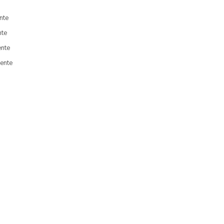
nte
nte
ente
ente