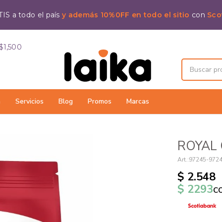
IS a todo el país
y además 10%0FF en todo el sitio
con
Sco
$1,500
a
Servicios
Blog
Promos
Marcas
ROYAL 
97245-972
$
2.548
$
2293
c