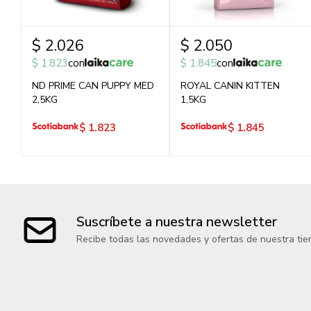
$
2.026
$
2.050
$
1.823
con
$
1.845
con
ND PRIME CAN PUPPY MED
ROYAL CANIN KITTEN
2,5KG
1,5KG
$
1.823
$
1.845
Suscríbete a nuestra newsletter
Recibe todas las novedades y ofertas de nuestra tie