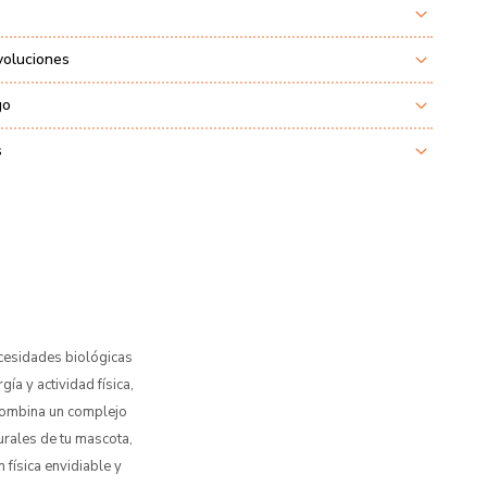
voluciones
go
s
ecesidades biológicas
ía y actividad física,
 combina un complejo
urales de tu mascota,
física envidiable y