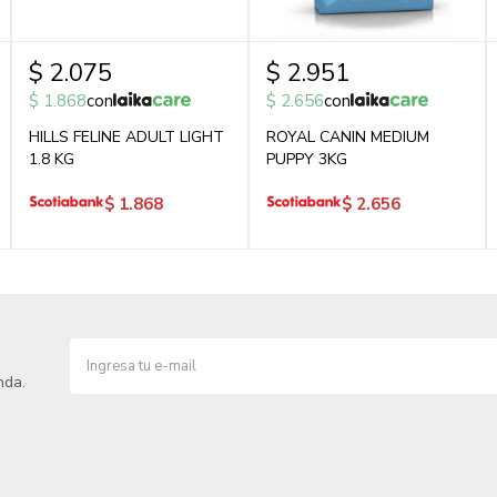
$
2.075
$
2.951
$
1.868
con
$
2.656
con
HILLS FELINE ADULT LIGHT
ROYAL CANIN MEDIUM
1.8 KG
PUPPY 3KG
$
1.868
$
2.656
nda.