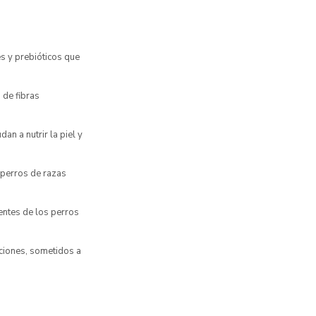
s y prebióticos que
 de fibras
an a nutrir la piel y
 perros de razas
entes de los perros
aciones, sometidos a