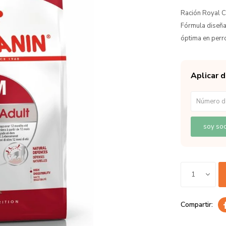
Ración Royal C
Fórmula diseñad
óptima en perr
Aplicar 
soy soc
1