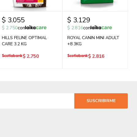
$
3.055
$
3.129
$
2.750
con
$
2.816
con
HILLS FELINE OPTIMAL
ROYAL CANIN MINI ADULT
CARE 3.2 KG
+8 3KG
$
2.750
$
2.816
SUSCRIBIRME