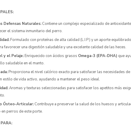
IPALES:
as Defensas Naturales:
Contiene un complejo especializado de antioxidante
ecer el sistema inmunitario del perro.
lidad:
Formulado con proteínas de alta calidad (L.I.P.) y un aporte equilibrado
ra favorecer una digestión saludable y una excelente calidad de las heces.
l y el Pelaje:
Enriquecido con ácidos grasos
Omega-3 (EPA-DHA)
que ayud
llo saludable en el manto.
ada:
Proporciona el nivel calórico exacto para satisfacer las necesidades de
 estilo de vida activo, ayudando a mantener el peso ideal.
idad:
Aromas y texturas seleccionadas para satisfacer los apetitos más exig
to.
 Ósteo-Articular:
Contribuye a preservar la salud de los huesos y articul
 en perros de este porte.
PARA: