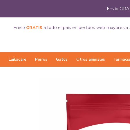
¡Envío GRAT
Envío
GRATIS
a todo el país
en pedidos web mayores a 
Laikacare
Perros
Gatos
Otros animales
Farmaci