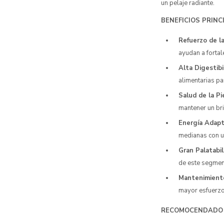
un pelaje radiante.
BENEFICIOS PRINC
Refuerzo de l
ayudan a fortal
Alta Digestibi
alimentarias pa
Salud de la Pie
mantener un bri
Energía Adapt
medianas con un
Gran Palatabil
de este segmen
Mantenimiento
mayor esfuerzo
RECOMOCENDADO 