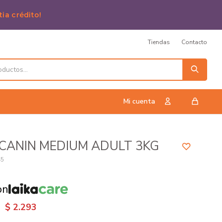
tia crédito!
Tiendas
Contacto
CANIN MEDIUM ADULT 3KG
45
on
$
2.293