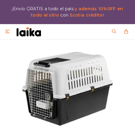
¡Envío GRATIS a todo el país
y además 10%0FF en
todo el sitio
con
Scotia crédito!
