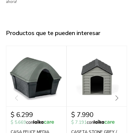
ahora!
Productos que te pueden interesar
$
6.299
$
7.990
$
5.669
con
$
7.191
con
CASA FELICE MEDIA
CASETA STONE GREY /