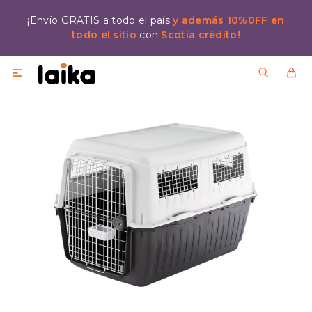
¡Envío GRATIS a todo el país
y además 10%0FF en
todo el sitio
con
Scotia crédito!
