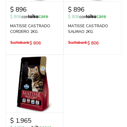
$
896
$
896
$
806
con
$
806
con
MATISSE CASTRADO
MATISSE CASTRADO
CORDERO 2KG
SALMAO 2KG
$
806
$
806
$
1.965