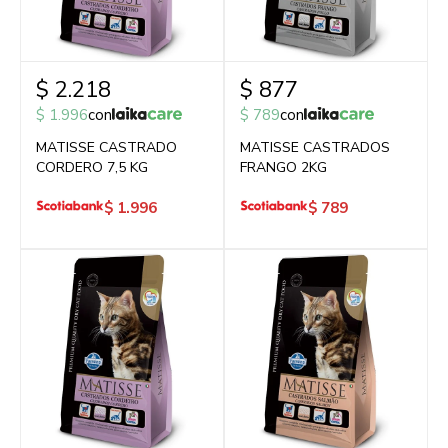
$
2.218
$
877
$
1.996
con
$
789
con
MATISSE CASTRADO
MATISSE CASTRADOS
CORDERO 7,5 KG
FRANGO 2KG
$
1.996
$
789