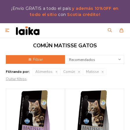
¡Envío GRATIS a todo el país
y además 10%0FF en
todo el sitio
con
Scotia crédito!

COMÚN MATISSE GATOS
Recomendados
Filtrando por:
Alimentos
Común
Matisse
Quitar filtros