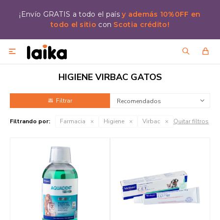
¡Envío GRATIS a todo el país
y además 10%0FF en
todo el sitio
con
Scotia crédito!

HIGIENE VIRBAC GATOS
Recomendados
Filtrando por:
Farmacia
Higiene
Virbac
Quitar filtros