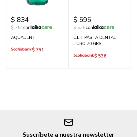
$
834
$
595
$
751
con
$
536
con
AQUADENT
C.E.T PASTA DENTAL
TUBO 70 GRS
$
751
$
536
Suscríbete a nuestra newsletter