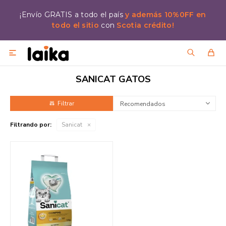
¡Envío GRATIS a todo el país
y además 10%0FF en
todo el sitio
con
Scotia crédito!

SANICAT GATOS
Recomendados
Filtrando por:
Sanicat