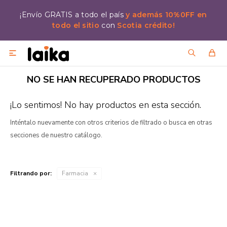
¡Envío GRATIS a todo el país
y además 10%0FF en
todo el sitio
con
Scotia crédito!

NO SE HAN RECUPERADO PRODUCTOS
¡Lo sentimos! No hay productos en esta sección.
Inténtalo nuevamente con otros criterios de filtrado o busca en otras
secciones de nuestro catálogo.
Filtrando por:
Farmacia