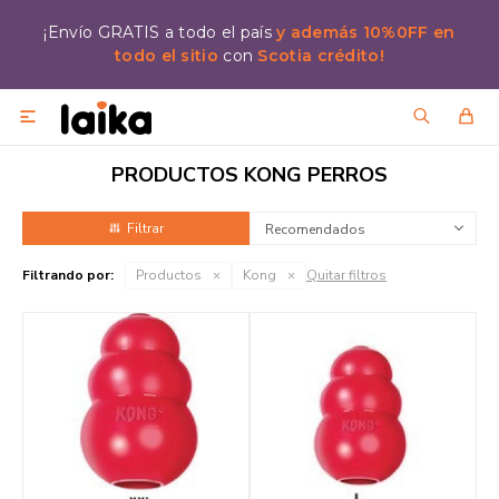
¡Envío GRATIS a todo el país
y además 10%0FF en
todo el sitio
con
Scotia crédito!

PRODUCTOS KONG PERROS
Recomendados
Filtrando por:
Productos
Kong
Quitar filtros