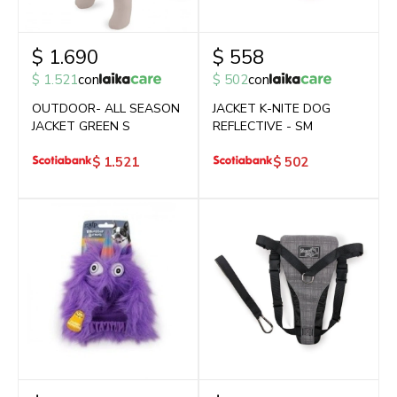
$
1.690
$
558
$
1.521
con
$
502
con
OUTDOOR- ALL SEASON
JACKET K-NITE DOG
JACKET GREEN S
REFLECTIVE - SM
$
1.521
$
502