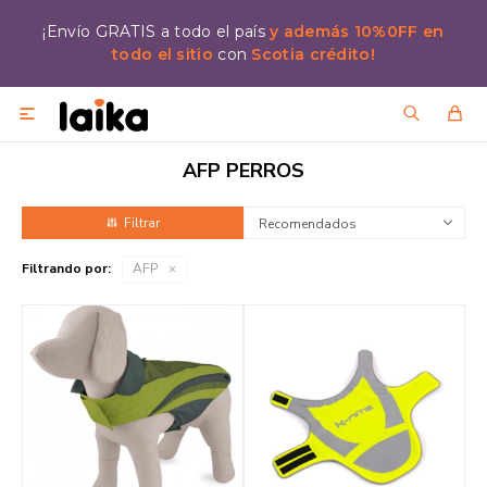
¡Envío GRATIS a todo el país
y además 10%0FF en
todo el sitio
con
Scotia crédito!

AFP PERROS
Recomendados
Filtrando por:
AFP