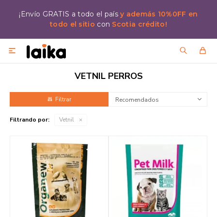
¡Envío GRATIS a todo el país
y además 10%0FF en
todo el sitio
con
Scotia crédito!

VETNIL PERROS
Recomendados
Filtrando por:
Vetnil