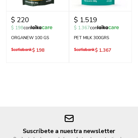
$
220
$
1.519
$
198
con
$
1.367
con
ORGANEW 100 GS
PET MILK 300GRS
$
198
$
1.367
Suscríbete a nuestra newsletter