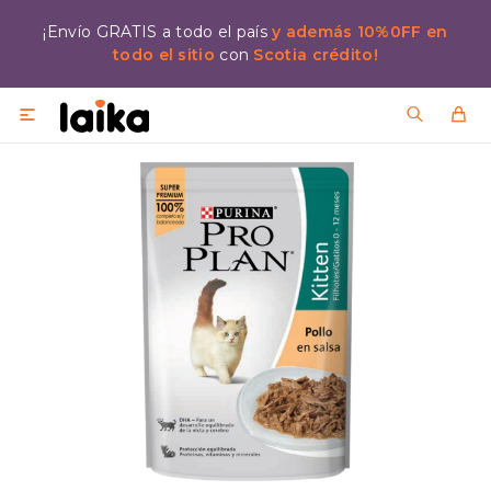
¡Envío GRATIS a todo el país
y además 10%0FF en
todo el sitio
con
Scotia crédito!
