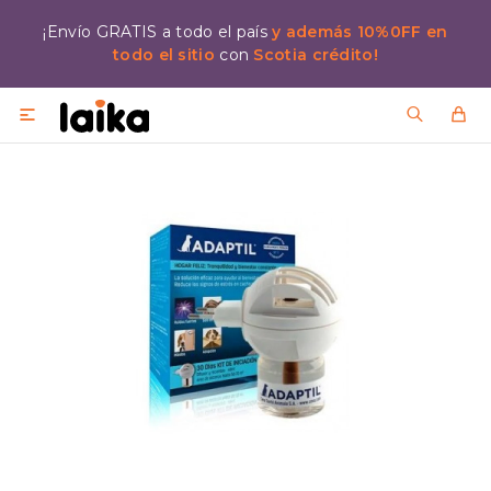
¡Envío GRATIS a todo el país
y además 10%0FF en
todo el sitio
con
Scotia crédito!
