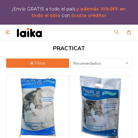
¡Envío GRATIS a todo el país
y además 10%0FF en
todo el sitio
con
Scotia crédito!

PRACTICAT
Recomendados