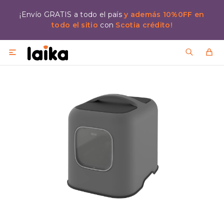
¡Envío GRATIS a todo el país
y además 10%0FF en
todo el sitio
con
Scotia crédito!
