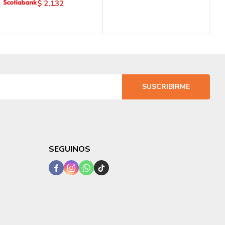
$
2.132
SUSCRIBIRME
SEGUINOS



