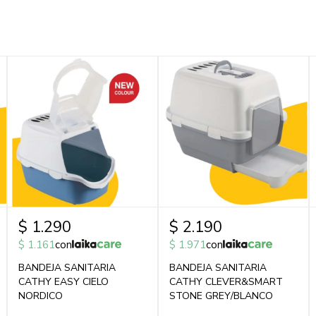
$
1.290
$
2.190
$
1.161
con
$
1.971
con
BANDEJA SANITARIA
BANDEJA SANITARIA
CATHY EASY CIELO
CATHY CLEVER&SMART
NORDICO
STONE GREY/BLANCO