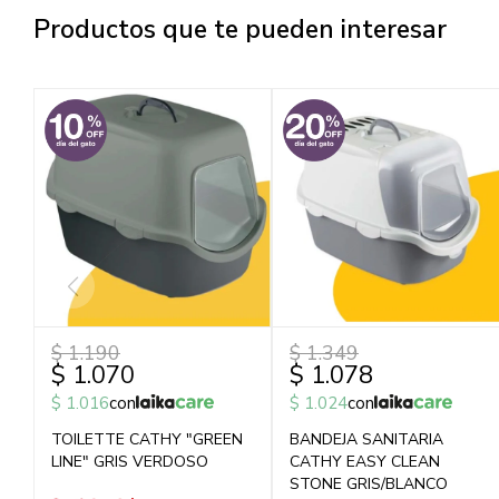
Productos que te pueden interesar
$
1.190
$
1.349
$
1.070
$
1.078
$
1.016
con
$
1.024
con
TOILETTE CATHY "GREEN
BANDEJA SANITARIA
LINE" GRIS VERDOSO
CATHY EASY CLEAN
STONE GRIS/BLANCO