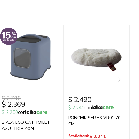
$
2.790
$
2.490
$
2.369
$
2.241
con
$
2.250
con
PONCHIK SERIES VR01 70
BIALA ECO CAT TOILET
CM
AZUL HORIZON
$
2.241