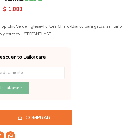
$
1.881
 Top Chic Verde Inglese-Tortora Chiaro-Bianco para gatos: sanitario
co y estético - STEFANPLAST
descuento Laikacare
io Laikacare
COMPRAR

