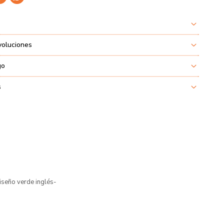
voluciones
go
s
iseño verde inglés-