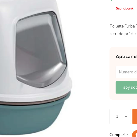
Toilette Furba
cerrado prácti
Aplicar 
soy soc
1