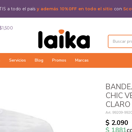
IS a todo el país
y además 10%0FF en todo el sitio
con
Sco
$1,500
a
Servicios
Blog
Promos
Marcas
BANDEJ
CHIC V
CLARO
99209-992
$
2.090
$
1881
c