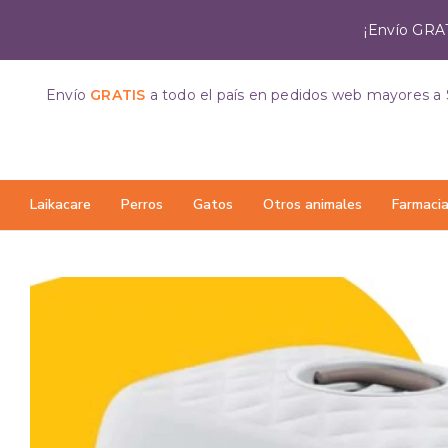
¡Envío GRAT
Envío
GRATIS
a todo el país
en pedidos web mayores a 
Laikacare
Perros
Gatos
Otros animales
Farmaci