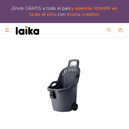
¡Envío GRATIS a todo el país
y además 10%0FF en
todo el sitio
con
Scotia crédito!
