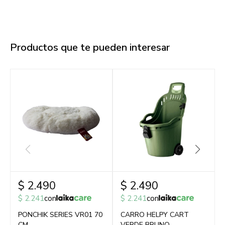
Productos que te pueden interesar
$
2.490
$
2.490
$
2.241
con
$
2.241
con
PONCHIK SERIES VR01 70
CARRO HELPY CART
CM
VERDE BRUNO