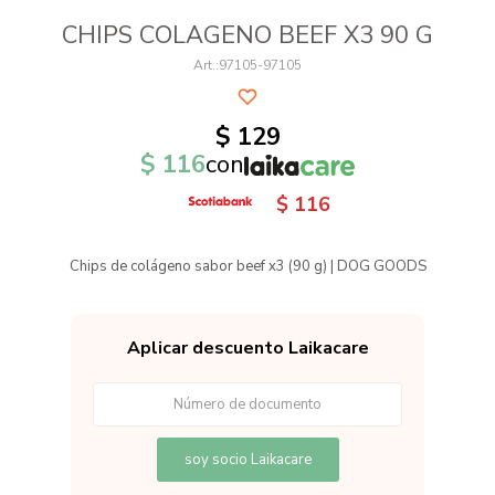
CHIPS COLAGENO BEEF X3 90 G
97105-97105
$
129
$
116
con
$
116
Chips de colágeno sabor beef x3 (90 g) | DOG GOODS
Aplicar descuento Laikacare
soy socio Laikacare