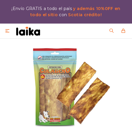
¡Envío GRATIS a todo el país
y además 10%0FF en
todo el sitio
con
Scotia crédito!
