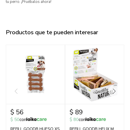
tu perro. ¡Pruébalos ahora!
Productos que te pueden interesar
$
56
$
89
$
50
con
$
80
con
REFILL GOODB HUESO XS
REFILL GOODB HELIX M