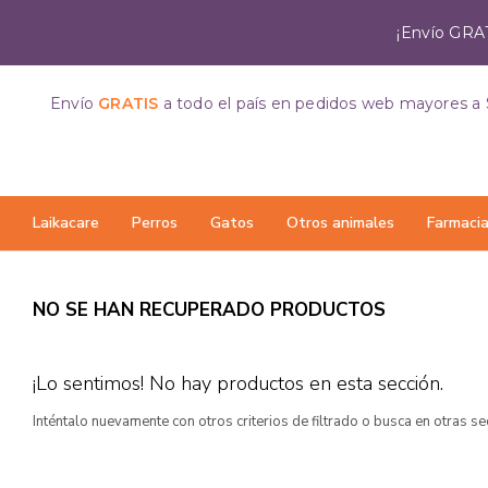
¡Envío GRAT
Envío
GRATIS
a todo el país
en pedidos web mayores a 
Laikacare
Perros
Gatos
Otros animales
Farmaci
NO SE HAN RECUPERADO PRODUCTOS
¡Lo sentimos! No hay productos en esta sección.
Inténtalo nuevamente con otros criterios de filtrado o busca en otras s