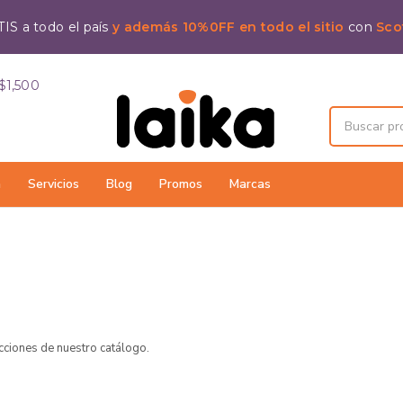
IS a todo el país
y además 10%0FF en todo el sitio
con
Sco
$1,500
a
Servicios
Blog
Promos
Marcas
ecciones de nuestro catálogo.