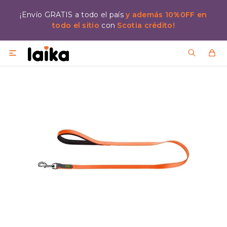
¡Envío GRATIS a todo el país
y además 10%0FF en
todo el sitio
con
Scotia crédito!
