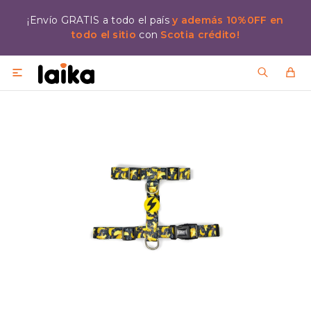
¡Envío GRATIS a todo el país
y además 10%0FF en
todo el sitio
con
Scotia crédito!
