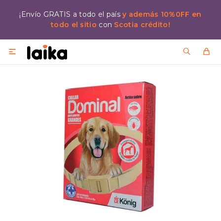
¡Envío GRATIS a todo el país
y además 10%0FF en
todo el sitio
con
Scotia crédito!
