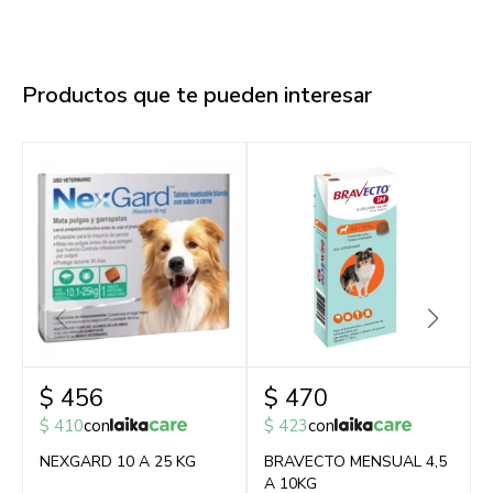
Productos que te pueden interesar
$
456
$
470
$
410
con
$
423
con
NEXGARD 10 A 25 KG
BRAVECTO MENSUAL 4,5
A 10KG