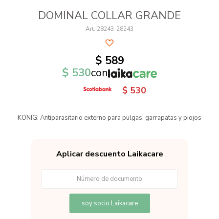
DOMINAL COLLAR GRANDE
28243-28243
$
589
$
530
con
$
530
KONIG: Antiparasitario externo para pulgas, garrapatas y piojos
Aplicar descuento Laikacare
soy socio Laikacare