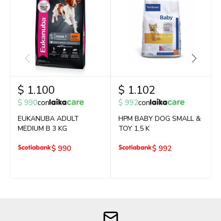
$
1.100
$
1.102
$
990
con
$
992
con
EUKANUBA ADULT
HPM BABY DOG SMALL &
MEDIUM B 3 KG
TOY 1,5 K
$
990
$
992