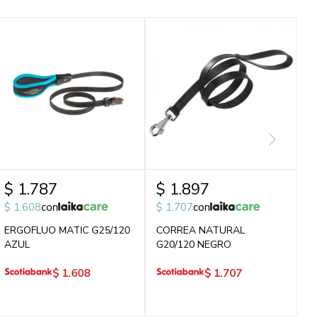
$
1.787
$
1.897
$
1.608
con
$
1.707
con
ERGOFLUO MATIC G25/120
CORREA NATURAL
AZUL
G20/120 NEGRO
$
1.608
$
1.707