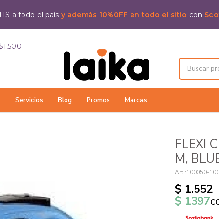
IS a todo el país
y además 10%0FF en todo el sitio
con
Sco
$1,500
a
Servicios
Blog
Promos
Marcas
FLEXI 
M, BLU
100050-10
$
1.552
$
1397
c