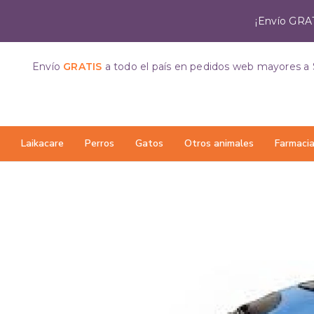
¡Envío GRAT
Envío
GRATIS
a todo el país
en pedidos web mayores a 
Laikacare
Perros
Gatos
Otros animales
Farmaci