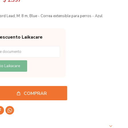
$
1.397
Cord Lead, M: 8 m, Blue - Correa extensible para perros - Azul
descuento Laikacare
io Laikacare
COMPRAR

