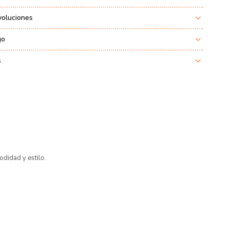
voluciones
go
s
odidad y estilo.