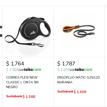
$
1.764
$
1.787
$
1.588
con
$
1.608
con
CORREA FLEXI NEW
ERGOFLUO MATIC G25/120
CLASSIC L CINTA 5M
NARANJA
NEGRO
$
1.608
$
1.588