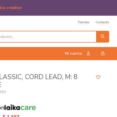
tia crédito!
Tiendas
Contacto
CLASSIC, CORD LEAD, M: 8
E
0050
on