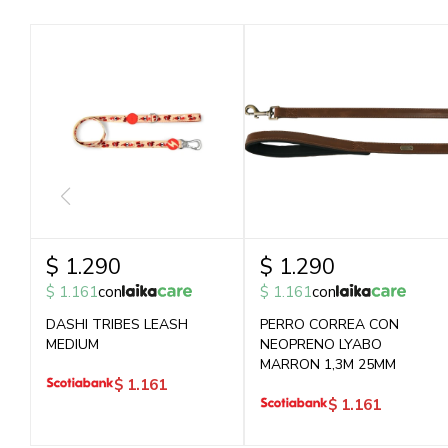
$
1.290
$
1.290
$
1.161
con
$
1.161
con
DASHI TRIBES LEASH
PERRO CORREA CON
MEDIUM
NEOPRENO LYABO
MARRON 1,3M 25MM
$
1.161
$
1.161