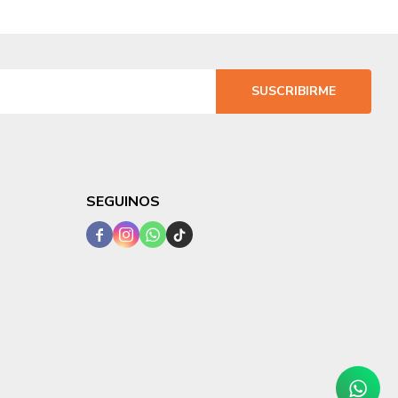
SUSCRIBIRME
SEGUINOS



