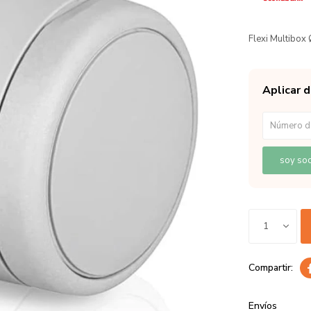
Flexi Multibox 
Aplicar 
soy soc
1
Envíos