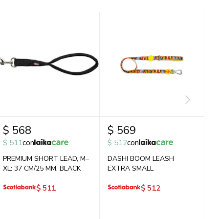
$
568
$
569
$
511
con
$
512
con
PREMIUM SHORT LEAD, M–
DASHI BOOM LEASH
XL: 37 CM/25 MM, BLACK
EXTRA SMALL
$
511
$
512