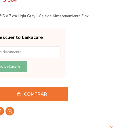
$
504
Ø 5 × 7 cm Light Grey - Caja de Almacenamiento Flexi
descuento Laikacare
io Laikacare
COMPRAR

