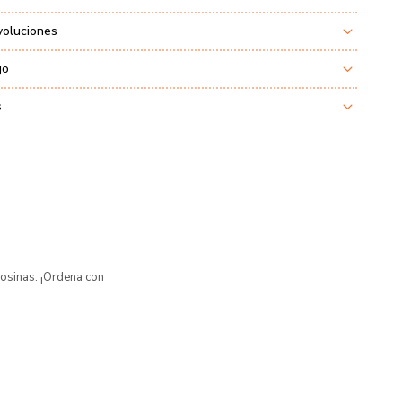
voluciones
go
s
losinas. ¡Ordena con