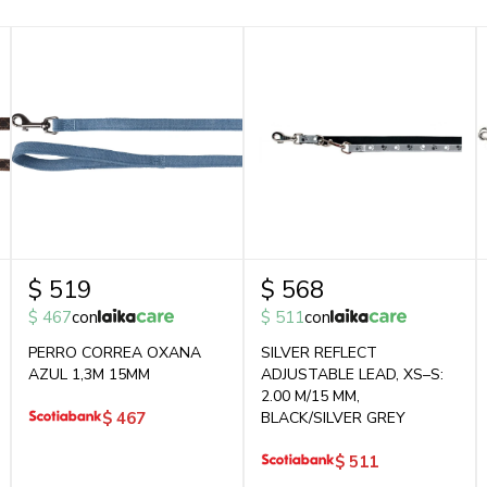
$
519
$
568
$
467
con
$
511
con
PERRO CORREA OXANA
SILVER REFLECT
AZUL 1,3M 15MM
ADJUSTABLE LEAD, XS–S:
2.00 M/15 MM,
$
467
BLACK/SILVER GREY
$
511