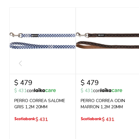
$
479
$
479
$
431
con
$
431
con
PERRO CORREA SALOME
PERRO CORREA ODIN
GRIS 1,2M 20MM
MARRON 1,2M 20MM
$
431
$
431