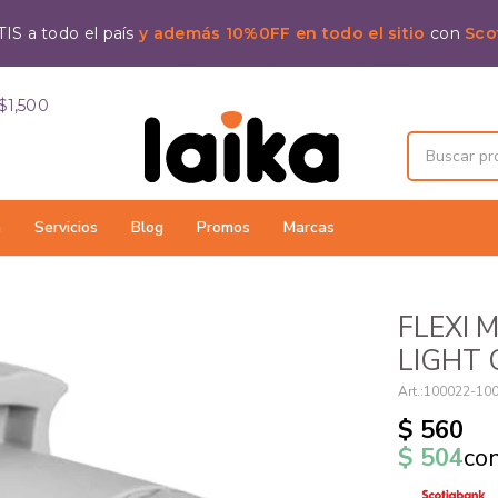
IS a todo el país
y además 10%0FF en todo el sitio
con
Sco
$1,500
a
Servicios
Blog
Promos
Marcas
FLEXI M
LIGHT 
100022-10
$
560
$
504
co