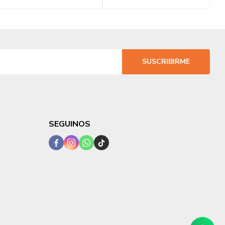
SUSCRIBIRME
SEGUINOS



