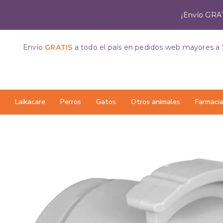
¡Envío GRAT
Envío
GRATIS
a todo el país
en pedidos web mayores a 
Laikacare
Perros
Gatos
Otros animales
Farmaci