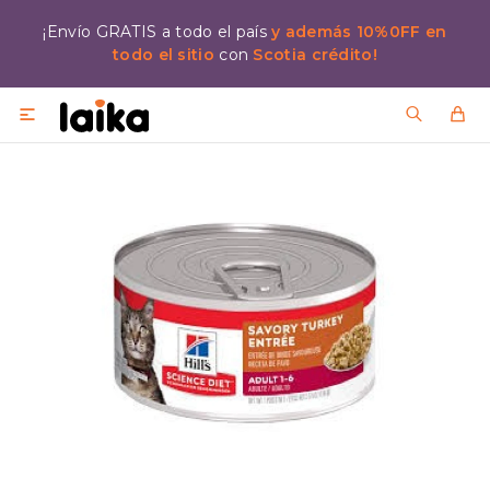
¡Envío GRATIS a todo el país
y además 10%0FF en
todo el sitio
con
Scotia crédito!
