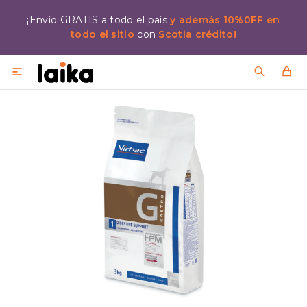
¡Envío GRATIS a todo el país
y además 10%0FF en
todo el sitio
con
Scotia crédito!
