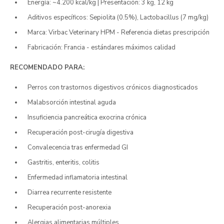
Energía: ~4.200 kcal/kg | Presentación: 3 kg, 12 kg
Aditivos específicos: Sepiolita (0.5%), Lactobacillus (7 mg/kg)
Marca: Virbac Veterinary HPM - Referencia dietas prescripción
Fabricación: Francia - estándares máximos calidad
RECOMENDADO PARA:
Perros con trastornos digestivos crónicos diagnosticados
Malabsorción intestinal aguda
Insuficiencia pancreática exocrina crónica
Recuperación post-cirugía digestiva
Convalecencia tras enfermedad GI
Gastritis, enteritis, colitis
Enfermedad inflamatoria intestinal
Diarrea recurrente resistente
Recuperación post-anorexia
Alergias alimentarias múltiples