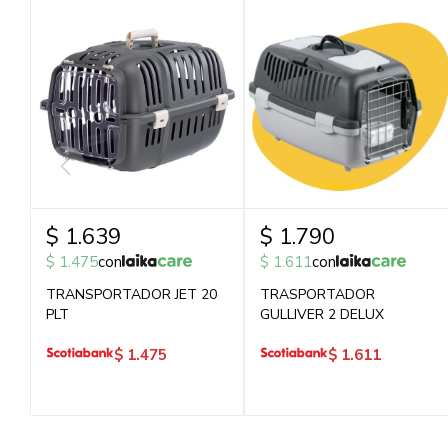
$
1.639
$
1.790
$
1.475
con
$
1.611
con
TRANSPORTADOR JET 20
TRASPORTADOR
PLT
GULLIVER 2 DELUX
$
1.475
$
1.611