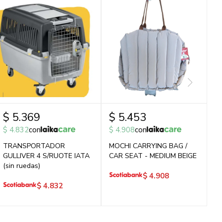
$
5.369
$
5.453
$
4.832
con
$
4.908
con
TRANSPORTADOR
MOCHI CARRYING BAG /
GULLIVER 4 S/RUOTE IATA
CAR SEAT - MEDIUM BEIGE
(sin ruedas)
$
4.908
$
4.832