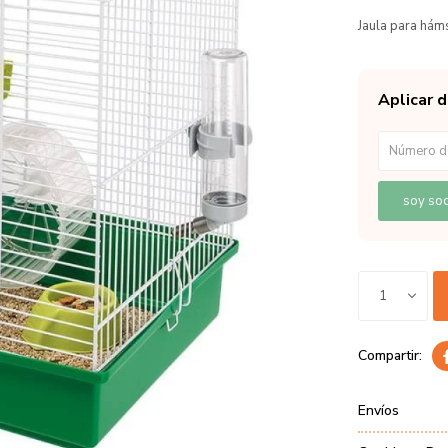
Jaula para há
Aplicar 
soy soc
1
Envíos