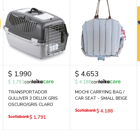
$
1.990
$
4.653
$
1.791
con
$
4.188
con
TRANSPORTADOR
MOCHI CARRYING BAG /
GULLIVER 3 DELUX GRIS
CAR SEAT - SMALL BEIGE
OSCURO/GRIS CLARO
$
4.188
$
1.791