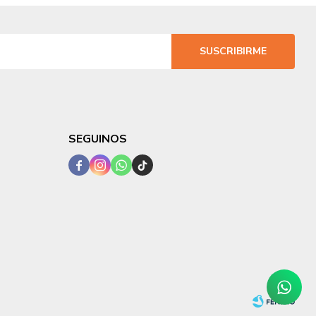
SUSCRIBIRME
SEGUINOS



