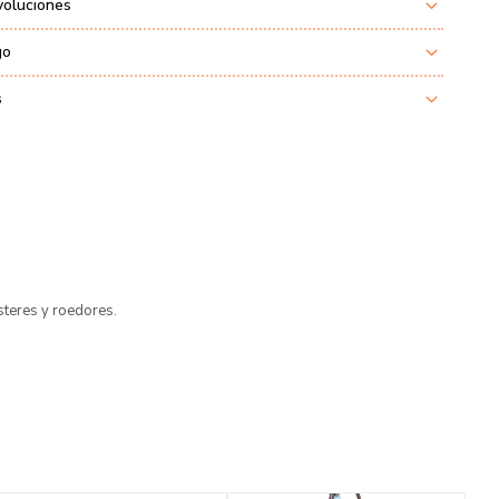
voluciones
go
s
teres y roedores.