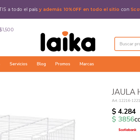
IS a todo el país
y además 10%0FF en todo el sitio
con
Sco
$1,500
a
Servicios
Blog
Promos
Marcas
JAULA
12216-122
$
4.284
$
3856
c