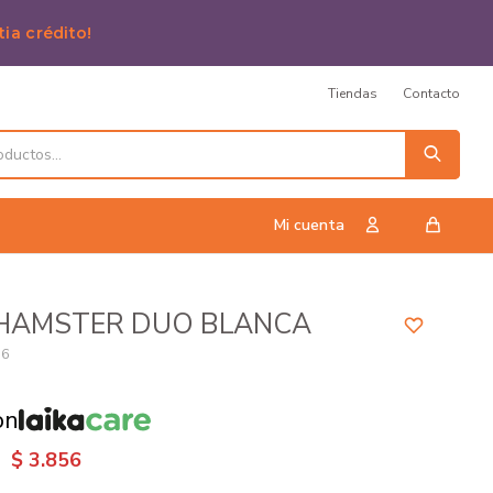
tia crédito!
Tiendas
Contacto
 HAMSTER DUO BLANCA
16
on
$
3.856