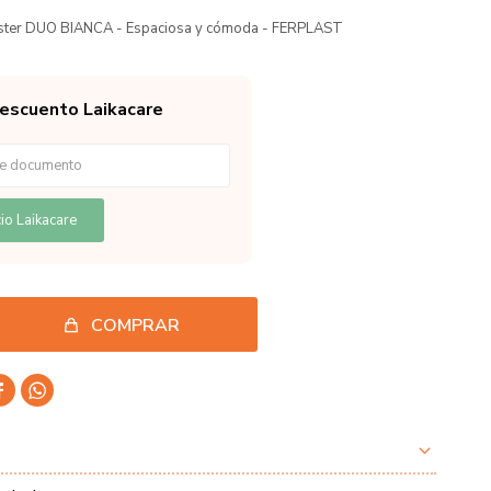
mster DUO BIANCA - Espaciosa y cómoda - FERPLAST
descuento Laikacare
io Laikacare
COMPRAR

