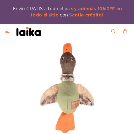
¡Envío GRATIS a todo el país
y además 10%0FF en
todo el sitio
con
Scotia crédito!
