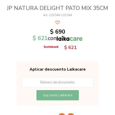
JP NATURA DELIGHT PATO MIX 35CM
101044-101044
$
690
$
621
con
$
621
Aplicar descuento Laikacare
soy socio Laikacare