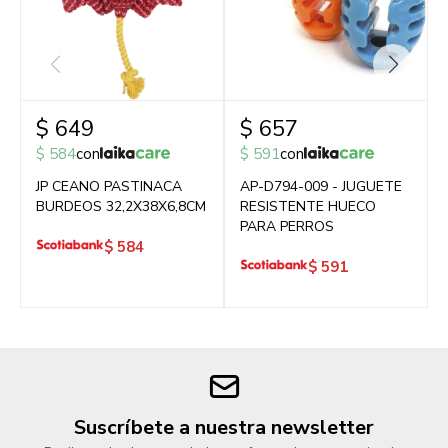
$
649
$
657
$
584
con
$
591
con
JP CEANO PASTINACA
AP-D794-009 - JUGUETE
BURDEOS 32,2X38X6,8CM
RESISTENTE HUECO
PARA PERROS
$
584
$
591
Suscríbete a nuestra newsletter