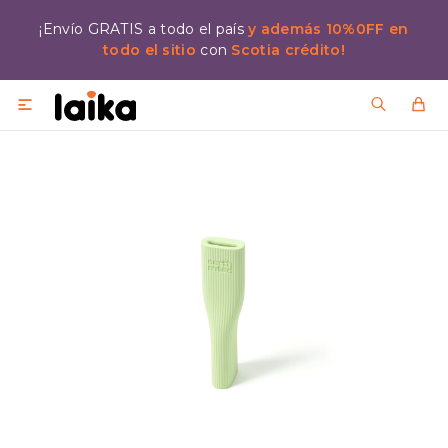
¡Envío GRATIS a todo el país
y además 10%0FF en
todo el sitio
con
Scotia crédito!
