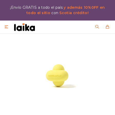
¡Envío GRATIS a todo el país
y además 10%0FF en
todo el sitio
con
Scotia crédito!
