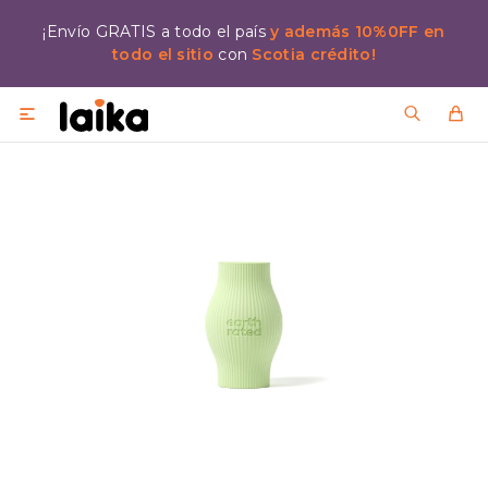
¡Envío GRATIS a todo el país
y además 10%0FF en
todo el sitio
con
Scotia crédito!
