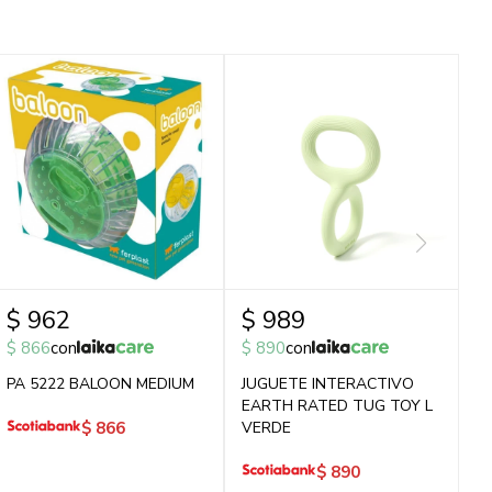
$
962
$
989
$
866
con
$
890
con
PA 5222 BALOON MEDIUM
JUGUETE INTERACTIVO
EARTH RATED TUG TOY L
$
866
VERDE
$
890