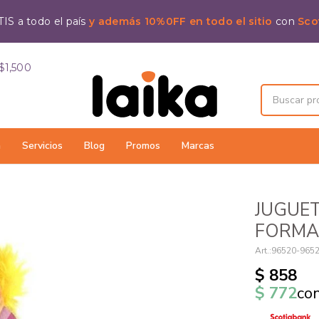
IS a todo el país
y además 10%0FF en todo el sitio
con
Sco
$1,500
a
Servicios
Blog
Promos
Marcas
JUGUE
FORMA
96520-965
$
858
$
772
co