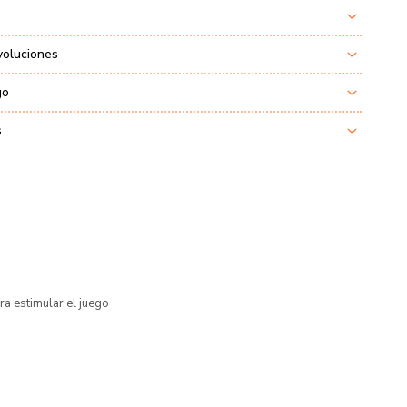
voluciones
go
s
a estimular el juego