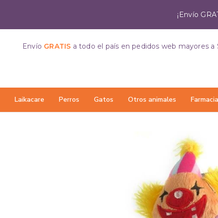
¡Envío GRAT
Envío
GRATIS
a todo el país
en pedidos web mayores a 
Laikacare
Perros
Gatos
Otros animales
Farmaci