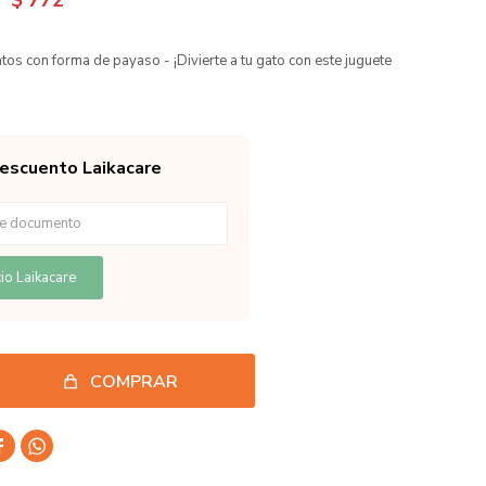
$
772
tos con forma de payaso - ¡Divierte a tu gato con este juguete
descuento Laikacare
io Laikacare
COMPRAR

