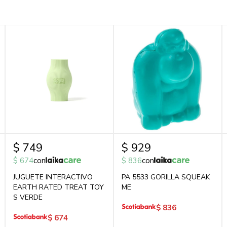
$
749
$
929
$
674
con
$
836
con
JUGUETE INTERACTIVO
PA 5533 GORILLA SQUEAK
EARTH RATED TREAT TOY
ME
S VERDE
$
836
$
674