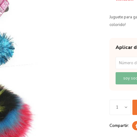
Juguete para ga
colorido!
Aplicar 
soy soc
1