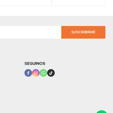
SUSCRIBIRME
SEGUINOS



