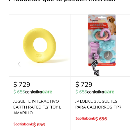
$
729
$
729
$
656
con
$
656
con
JUGUETE INTERACTIVO
JP LOEKIE 3 JUGUETES
EARTH RATED FLY TOY L
PARA CACHORROS TPR
AMARILLO
$
656
$
656