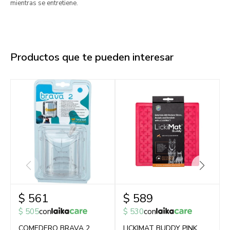
mientras se entretiene.
Productos que te pueden interesar
$
561
$
589
$
505
con
$
530
con
COMEDERO BRAVA 2
LICKIMAT BUDDY PINK