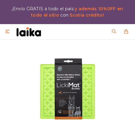
¡Envío GRATIS a todo el país
y además 10%0FF en
todo el sitio
con
Scotia crédito!
