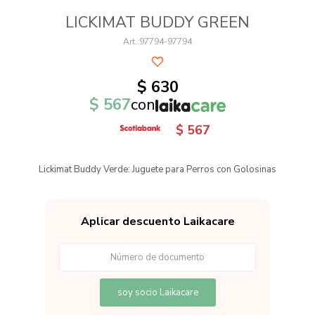
LICKIMAT BUDDY GREEN
97794-97794
$
630
$
567
con
$
567
Lickimat Buddy Verde: Juguete para Perros con Golosinas
Aplicar descuento Laikacare
soy socio Laikacare