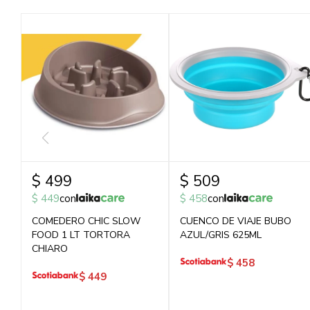
$
499
$
509
$
449
con
$
458
con
COMEDERO CHIC SLOW
CUENCO DE VIAJE BUBO
FOOD 1 LT TORTORA
AZUL/GRIS 625ML
CHIARO
$
458
$
449