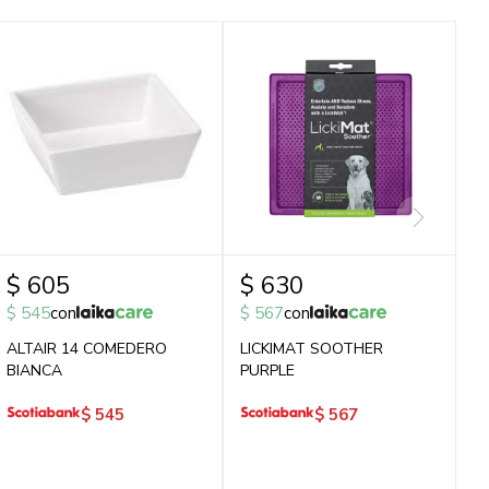
$
605
$
630
$
545
con
$
567
con
ALTAIR 14 COMEDERO
LICKIMAT SOOTHER
BIANCA
PURPLE
$
545
$
567