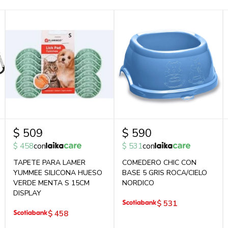
$
509
$
590
$
458
con
$
531
con
TAPETE PARA LAMER
COMEDERO CHIC CON
YUMMEE SILICONA HUESO
BASE 5 GRIS ROCA/CIELO
VERDE MENTA S 15CM
NORDICO
DISPLAY
$
531
$
458