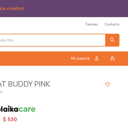
tia crédito!
Tiendas
Contacto
AT BUDDY PINK
96
n
$
530