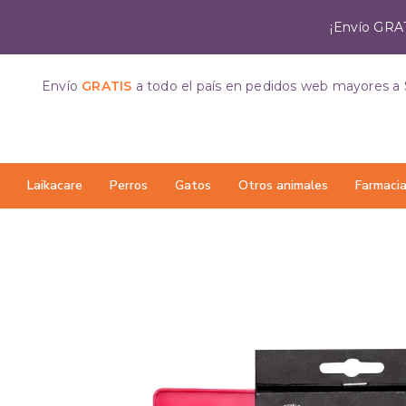
¡Envío GRAT
Envío
GRATIS
a todo el país
en pedidos web mayores a 
Laikacare
Perros
Gatos
Otros animales
Farmaci