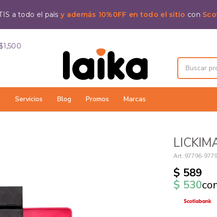
IS a todo el país
y además 10%0FF en todo el sitio
con
Sco
$1,500
a
Servicios
Blog
Promos
Marcas
LICKIM
97796-977
$
589
$
530
co