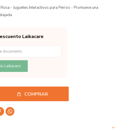
 Rosa - Juguetes Interactivos para Perros - Promueve una
elajada
descuento Laikacare
io Laikacare
COMPRAR

