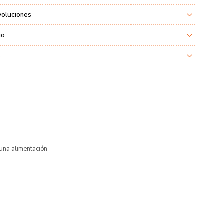
voluciones
go
s
 una alimentación