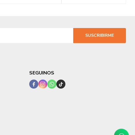
SUSCRIBIRME
SEGUINOS



