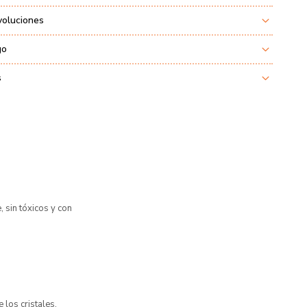
voluciones
go
s
 sin tóxicos y con
 los cristales,