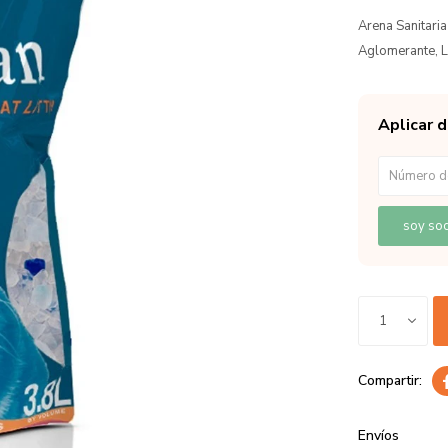
Arena Sanitari
Aglomerante, L
Aplicar 
soy soc
1
Envíos