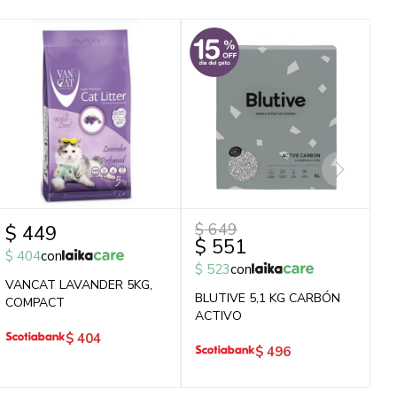
$
649
$
449
$
551
$
404
con
$
523
con
VANCAT LAVANDER 5KG,
BLUTIVE 5,1 KG CARBÓN
COMPACT
ACTIVO
$
404
$
496