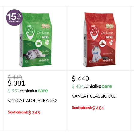
$
449
$
449
$
381
$
404
con
$
362
con
VANCAT CLASSIC 5KG
VANCAT ALOE VERA 5KG
$
404
$
343