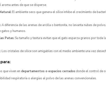
l aroma antes de que se disperse.
Natural:
El ambiente seco que genera el sílice inhibe el crecimiento de bacte
:
A diferencia de las arenas de arcilla o bentonita, no levanta nubes de polvo
de gatos y humanos.
las Patas:
Su tamaño y textura evitan que el gato esparza granos por toda la 
:
Los cristales de sílice son amigables con el medio ambiente una vez dese
para:
s que viven en
departamentos o espacios cerrados
donde el control de ol
bilidad respiratoria o alergias al polvo de las arenas convencionales.