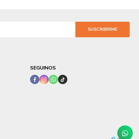
SUSCRIBIRME
SEGUINOS



