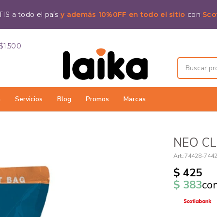
IS a todo el país
y además 10%0FF en todo el sitio
con
Sco
$1,500
a
Servicios
Blog
Promos
Marcas
NEO CL
74428-744
$
425
$
383
co