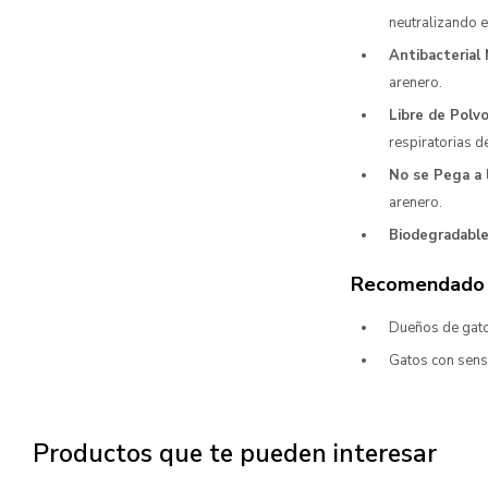
neutralizando e
Antibacterial 
arenero.
Libre de Polvo
respiratorias 
No se Pega a 
arenero.
Biodegradable
Recomendado 
Dueños de gato
Gatos con sensi
Productos que te pueden interesar