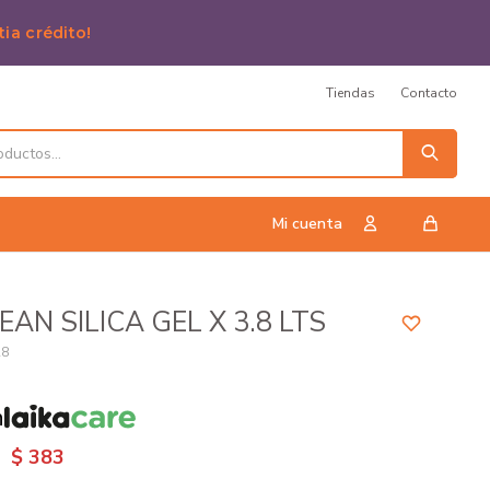
tia crédito!
Tiendas
Contacto
EAN SILICA GEL X 3.8 LTS
28
n
$
383