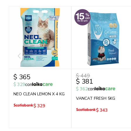
$
449
$
365
$
381
$
329
con
$
362
con
NEO CLEAN LEMON X 4 KG
VANCAT FRESH 5KG
$
329
$
343