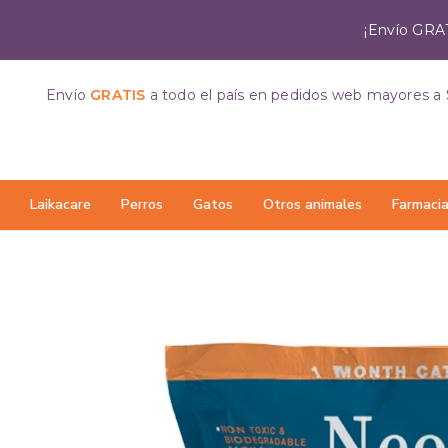
¡Envío GRAT
Envío
GRATIS
a todo el país
en pedidos web mayores a 
Laikacare
Perros
Gatos
Otros animales
Farmaci