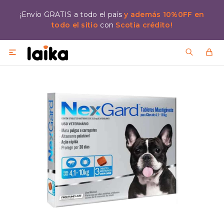
¡Envío GRATIS a todo el país
y además 10%0FF en
todo el sitio
con
Scotia crédito!
