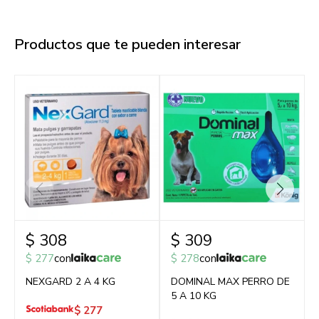
Productos que te pueden interesar
$
308
$
309
$
277
con
$
278
con
NEXGARD 2 A 4 KG
DOMINAL MAX PERRO DE
5 A 10 KG
$
277