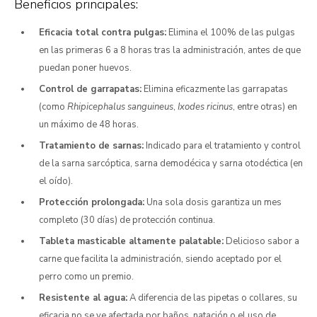
Beneficios principales:
Eficacia total contra pulgas:
Elimina el 100% de las pulgas
en las primeras 6 a 8 horas tras la administración, antes de que
puedan poner huevos.
Control de garrapatas:
Elimina eficazmente las garrapatas
(como
Rhipicephalus sanguineus
,
Ixodes ricinus
, entre otras) en
un máximo de 48 horas.
Tratamiento de sarnas:
Indicado para el tratamiento y control
de la sarna sarcóptica, sarna demodécica y sarna otodéctica (en
el oído).
Protección prolongada:
Una sola dosis garantiza un mes
completo (30 días) de protección continua.
Tableta masticable altamente palatable:
Delicioso sabor a
carne que facilita la administración, siendo aceptado por el
perro como un premio.
Resistente al agua:
A diferencia de las pipetas o collares, su
eficacia no se ve afectada por baños, natación o el uso de