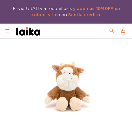
¡Envío GRATIS a todo el país
y además 10%0FF en
todo el sitio
con
Scotia crédito!
