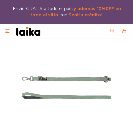
¡Envío GRATIS a todo el país
y además 10%0FF en
todo el sitio
con
Scotia crédito!
