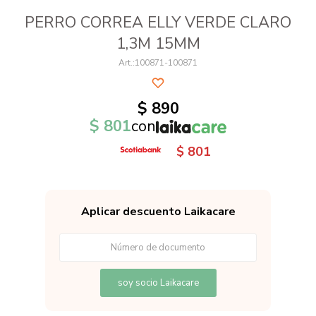
PERRO CORREA ELLY VERDE CLARO
1,3M 15MM
100871-100871
$
890
$
801
con
$
801
Aplicar descuento Laikacare
soy socio Laikacare