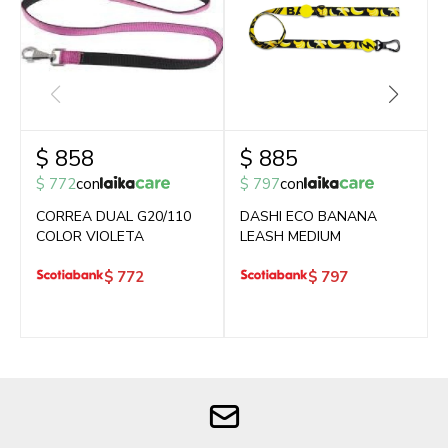
$
858
$
885
$
772
con
$
797
con
CORREA DUAL G20/110
DASHI ECO BANANA
COLOR VIOLETA
LEASH MEDIUM
$
772
$
797