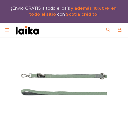
¡Envío GRATIS a todo el país
y además 10%0FF en
todo el sitio
con
Scotia crédito!
