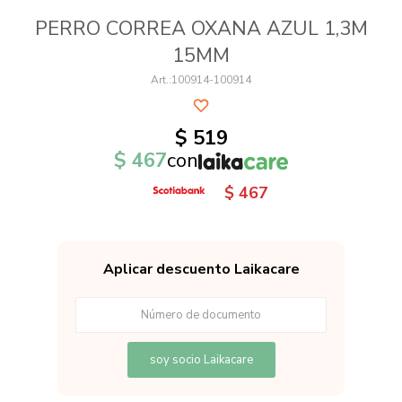
PERRO CORREA OXANA AZUL 1,3M
15MM
100914-100914
$
519
$
467
con
$
467
Aplicar descuento Laikacare
soy socio Laikacare