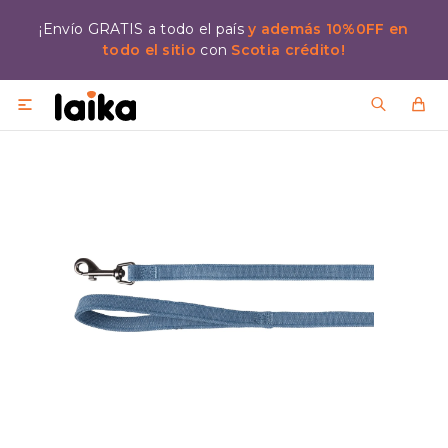
¡Envío GRATIS a todo el país
y además 10%0FF en
todo el sitio
con
Scotia crédito!
